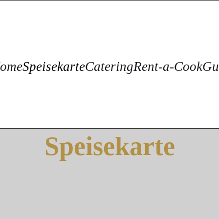
ome
Speisekarte
Catering
Rent-a-Cook
Gu
Speisekarte