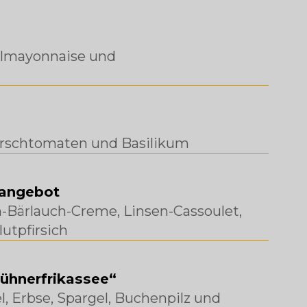
felmayonnaise und
irschtomaten und Basilikum
sangebot
-Bärlauch-Creme, Linsen-Cassoulet,
utpfirsich
ühnerfrikassee“
, Erbse, Spargel, Buchenpilz und