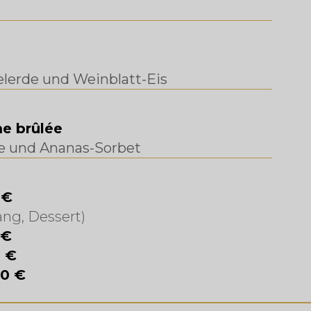
elerde und Weinblatt-Eis
e brûlée
e und Ananas-Sorbet
 €
ng, Dessert)
 €
0 €
00 €